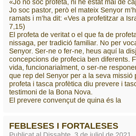
«Jo no soc profeta, ni he estat mai de ca
Jo soc pastor, però el mateix Senyor m’h
ramats i m’ha dit: «Ves a profetitzar a I
7,15)
El profeta de veritat o el que fa de profeta
nissaga, per tradició familiar. No per voca
Senyor. Ser-ne o fer-ne, heus aquí la dis
concepcions de profecia ben diferents. 
vida, funcionarialment, o ser-ne respone
que rep del Senyor per a la seva missió pr
profeta i tasca profètica diu prevere i tasc
testimoni de la Bona Nova.
El prevere convençut de quina és la
FEBLESES I FORTALESES
Publicat al Dissabte, 3 de juliol de 2021