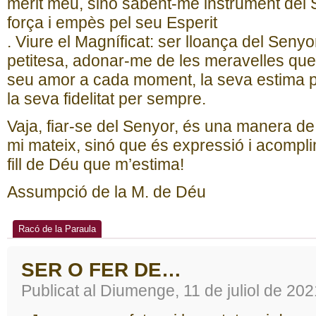
mèrit meu, sinó sabent-me instrument del S
força i empès pel seu Esperit
. Viure el Magníficat: ser lloança del Seny
petitesa, adonar-me de les meravelles que 
seu amor a cada moment, la seva estima pe
la seva fidelitat per sempre.
Vaja, fiar-se del Senyor, és una manera d
mi mateix, sinó que és expressió i acompli
fill de Déu que m’estima!
Assumpció de la M. de Déu
Racó de la Paraula
SER O FER DE…
Publicat al Diumenge, 11 de juliol de 202