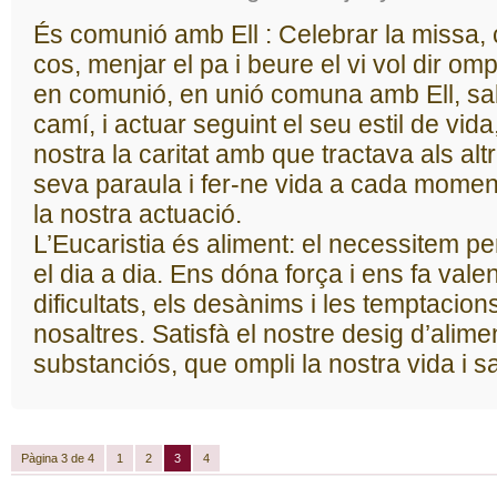
És comunió amb Ell : Celebrar la missa
cos, menjar el pa i beure el vi vol dir omp
en comunió, en unió comuna amb Ell, s
camí, i actuar seguint el seu estil de vida
nostra la caritat amb que tractava als al
seva paraula i fer-ne vida a cada moment,
la nostra actuació.
L’Eucaristia és aliment: el necessitem per
el dia a dia. Ens dóna força i ens fa vale
dificultats, els desànims i les temptacion
nosaltres. Satisfà el nostre desig d’ali
substanciós, que ompli la nostra vida i sad
Pàgina 3 de 4
1
2
3
4