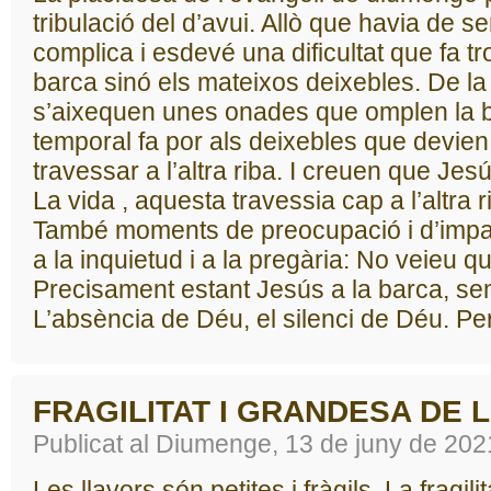
tribulació del d’avui. Allò que havia de se
complica i esdevé una dificultat que fa t
barca sinó els mateixos deixebles. De la
s’aixequen unes onades que omplen la b
temporal fa por als deixebles que devie
travessar a l’altra riba. I creuen que Jes
La vida , aquesta travessia cap a l’altra 
També moments de preocupació i d’impa
a la inquietud i a la pregària: No veieu
Precisament estant Jesús a la barca, sem
L’absència de Déu, el silenci de Déu. Per
FRAGILITAT I GRANDESA DE 
Publicat al Diumenge, 13 de juny de 202
Les llavors són petites i fràgils. La fragili