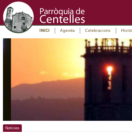
INICI
Agenda
Celebracions
Histò
Notícies