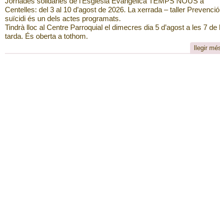
Jornades solidàries de l’Església Evangèlica TEMPS NOUS a
Centelles: del 3 al 10 d’agost de 2026. La xerrada – taller Prevenció
suïcidi és un dels actes programats.
Tindrà lloc al Centre Parroquial el dimecres dia 5 d’agost a les 7 de 
tarda. És oberta a tothom.
llegir mé