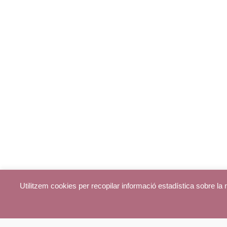
Utilitzem cookies per recopilar informació estadística sobre l
© parroquiadecentelles.com 2013. Tots els drets reservats