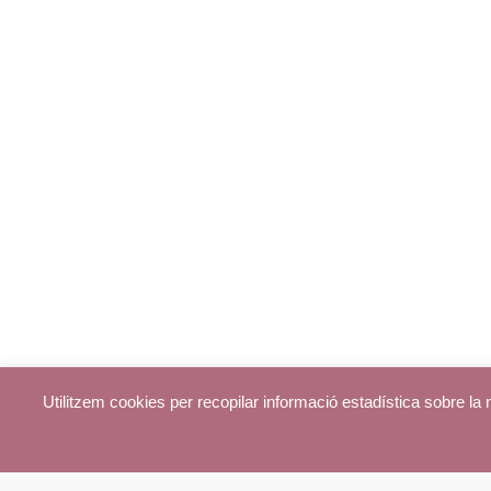
Utilitzem cookies per recopilar informació estadística sobre l
© parroquiadecentelles.com 2013. Tots els drets reservats