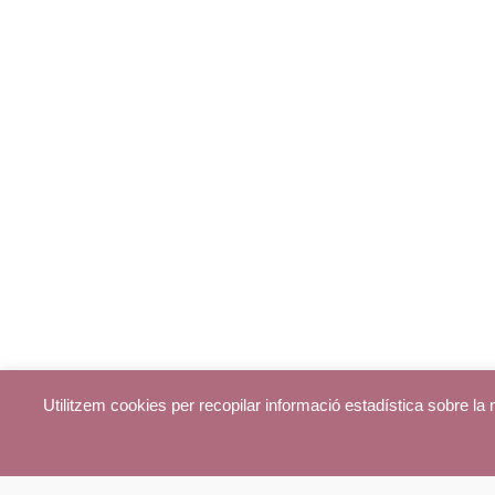
Utilitzem cookies per recopilar informació estadística sobre l
© parroquiadecentelles.com 2013. Tots els drets reservats