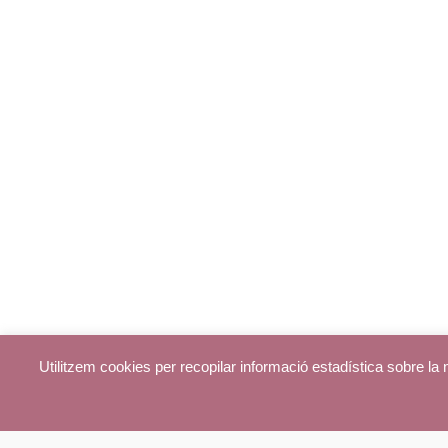
Utilitzem cookies per recopilar informació estadística sobre l
© parroquiadecentelles.com 2013. Tots els drets reservats