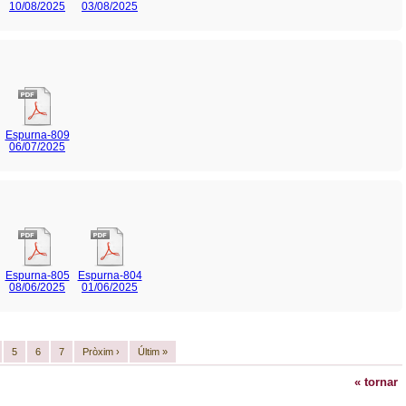
10/08/2025
03/08/2025
Espurna-809
06/07/2025
Espurna-805
Espurna-804
08/06/2025
01/06/2025
5
6
7
Pròxim ›
Últim »
« tornar