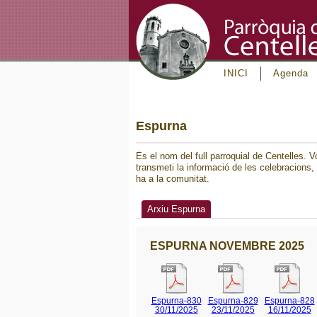
INICI
Agenda
Espurna
És el nom del full parroquial de Centelles. Vo
transmeti la informació de les celebracions, l
ha a la comunitat.
Arxiu Espurna
ESPURNA NOVEMBRE 2025
Espurna-830
Espurna-829
Espurna-828
30/11/2025
23/11/2025
16/11/2025