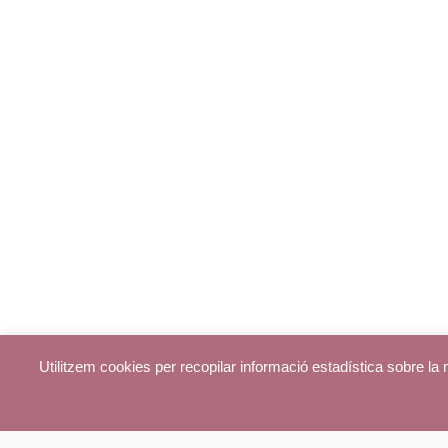
Utilitzem cookies per recopilar informació estadística sobre l
© parroquiadecentelles.com 2013. Tots els drets reservats