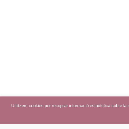
Utilitzem cookies per recopilar informació estadística sobre l
© parroquiadecentelles.com 2013. Tots els drets reservats