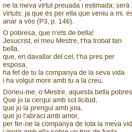
ne la meva virtut preuada i estimada; serà
virtuts; ja que és per ella que veniu a mi, é
anar a vós (P3, p. 146).
O pobresa, que n’ets de bella!
Jesucrist, el meu Mestre, t’ha trobat tan
bella,
que, en davallar del cel, t’ha pres per
esposa,
ha fet de tu la companya de la seva vida
i ha volgut morir amb tu a la creu.
Doneu-me, o Mestre, aquesta bella pobres
Que jo la cerqui amb sol.licitud,
que jo la prengui amb joia,
que jo l’abraci amb amor,
per fer-ne la companya de tota la meva vid
i morir amb ella sobre un tros de fusta,