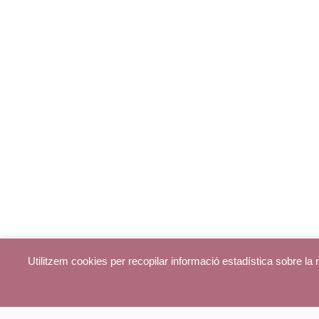
Utilitzem cookies per recopilar informació estadística sobre l
© parroquiadecentelles.com 2013. Tots els drets reservats