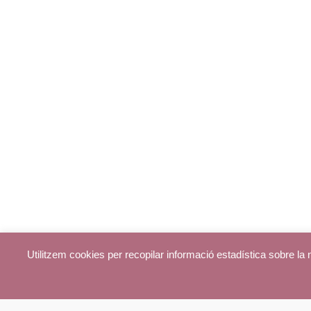
Utilitzem cookies per recopilar informació estadística sobre l
© parroquiadecentelles.com 2013. Tots els drets reservats