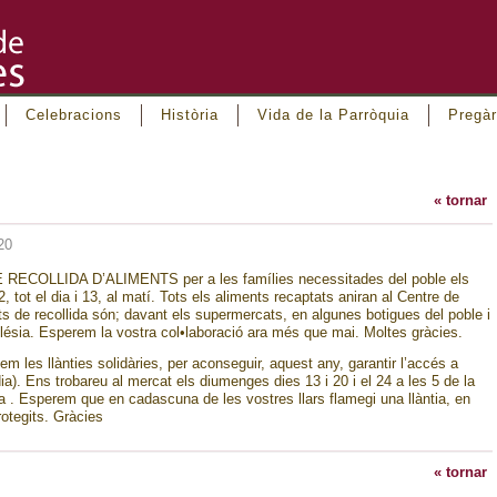
Celebracions
Història
Vida de la Parròquia
Pregàr
« tornar
20
 RECOLLIDA D’ALIMENTS per a les famílies necessitades del poble els
, tot el dia i 13, al matí. Tots els aliments recaptats aniran al Centre de
ts de recollida són; davant els supermercats, en algunes botigues del poble i
glésia. Esperem la vostra col•laboració ara més que mai. Moltes gràcies.
les llànties solidàries, per aconseguir, aquest any, garantir l’accés a
ia). Ens trobareu al mercat els diumenges dies 13 i 20 i el 24 a les 5 de la
ta . Esperem que en cadascuna de les vostres llars flamegi una llàntia, en
otegits. Gràcies
« tornar