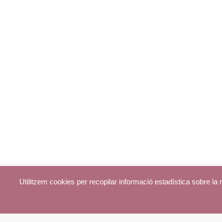
Utilitzem cookies per recopilar informació estadística sobre l
© parroquiadecentelles.com 2013. Tots els drets reservats