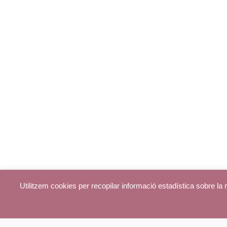
Utilitzem cookies per recopilar informació estadística sobre l
© parroquiadecentelles.com 2013. Tots els drets reservats