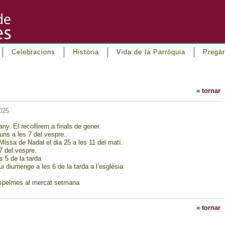
Celebracions
Història
Vida de la Parròquia
Pregàr
« tornar
025
y. El recollirem a finals de gener.
uns a les 7 del vespre..
i Missa de Nadal el dia 25 a les 11 del matí.
7 del vespre.
s 5 de la tarda
 diumenge a les 6 de la tarda a l’església
espelmes al mercat setmana
« tornar