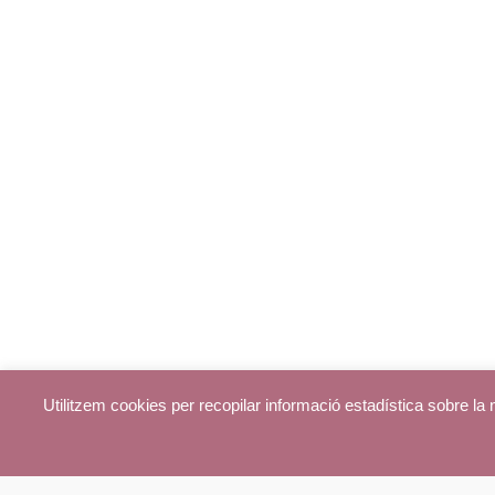
Utilitzem cookies per recopilar informació estadística sobre l
© parroquiadecentelles.com 2013. Tots els drets reservats