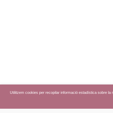
Utilitzem cookies per recopilar informació estadística sobre l
© parroquiadecentelles.com 2013. Tots els drets reservats