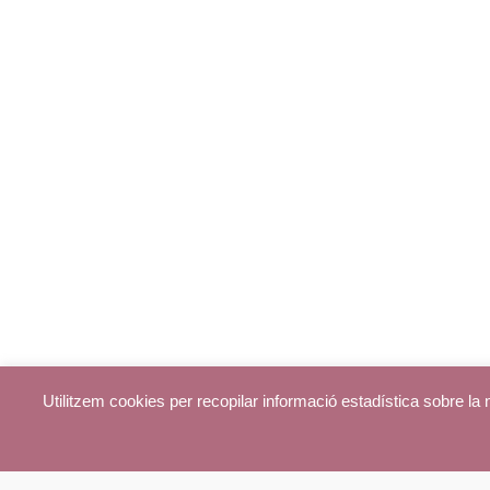
Utilitzem cookies per recopilar informació estadística sobre l
© parroquiadecentelles.com 2013. Tots els drets reservats