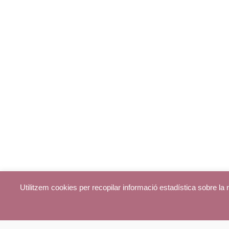
Utilitzem cookies per recopilar informació estadística sobre l
© parroquiadecentelles.com 2013. Tots els drets reservats