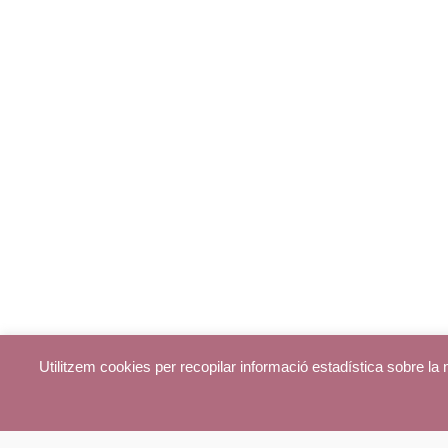
Utilitzem cookies per recopilar informació estadística sobre l
© parroquiadecentelles.com 2013. Tots els drets reservats