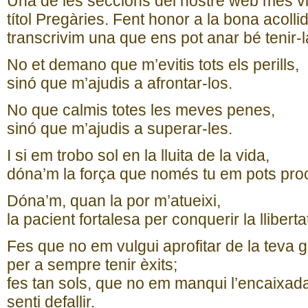
Una de les seccions del nostre web més vi
títol Pregàries. Fent honor a la bona acolli
transcrivim una que ens pot anar bé tenir-l
No et demano que m’evitis tots els perills,
sinó que m’ajudis a afrontar-los.
No que calmis totes les meves penes,
sinó que m’ajudis a superar-les.
I si em trobo sol en la lluita de la vida,
dóna’m la força que només tu em pots proc
Dóna’m, quan la por m’atueixi,
la pacient fortalesa per conquerir la lliberta
Fes que no em vulgui aprofitar de la teva g
per a sempre tenir èxits;
fes tan sols, que no em manqui l’encaixad
senti defallir.