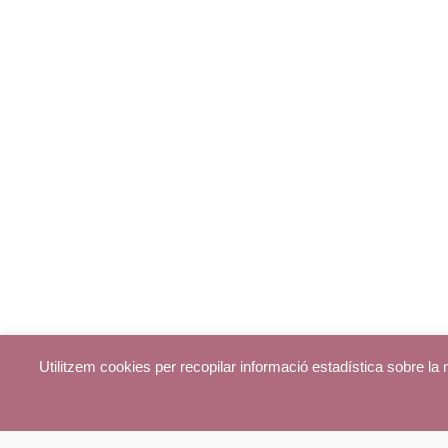
Utilitzem cookies per recopilar informació estadística sobre l
© parroquiadecentelles.com 2013. Tots els drets reservats