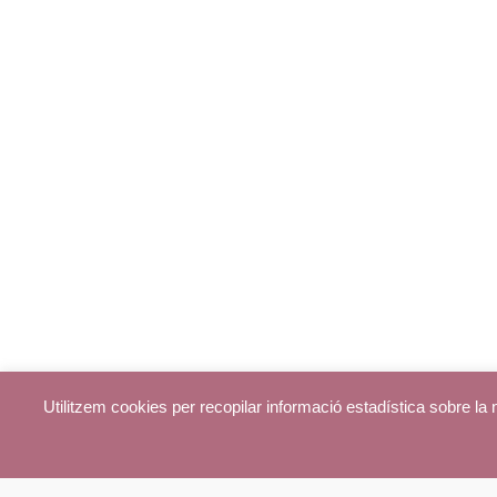
Utilitzem cookies per recopilar informació estadística sobre l
© parroquiadecentelles.com 2013. Tots els drets reservats