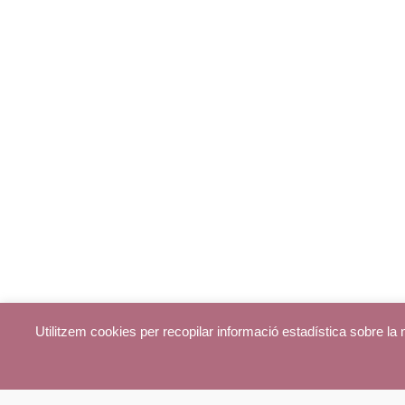
Utilitzem cookies per recopilar informació estadística sobre l
© parroquiadecentelles.com 2013. Tots els drets reservats