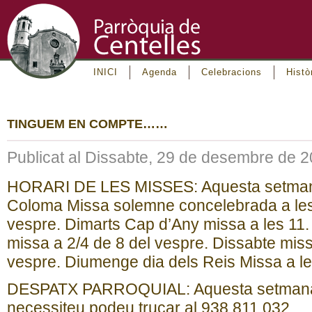
INICI
Agenda
Celebracions
Histò
TINGUEM EN COMPTE……
Publicat al Dissabte, 29 de desembre de 
HORARI DE LES MISSES: Aquesta setmana 
Coloma Missa solemne concelebrada a les 
vespre. Dimarts Cap d’Any missa a les 11.
missa a 2/4 de 8 del vespre. Dissabte miss
vespre. Diumenge dia dels Reis Missa a les
DESPATX PARROQUIAL: Aquesta setmana n
necessiteu podeu trucar al 938 811 032.