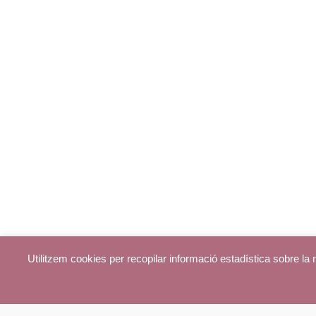
Utilitzem cookies per recopilar informació estadística sobre l
© parroquiadecentelles.com 2013. Tots els drets reservats