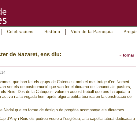
Celebracions
Història
Vida de la Parròquia
Pregàr
ter de Nazaret, ens diu:
« tornar
014
iorames que han fet els grups de Catequesi amb el mestratge d’en Norbert
van ser els de postcomunió que van fer el diorama de l’anunci als pastors,
i els Reis. Des de la Catequesi valorem aquest treball que ens ha ajudat a
n activa i a la vegada hem après alguna petita tècnica en la construcció de
 de Nadal que en forma de desig o de pregària acompanya els diorames.
ap d’Any i Reis els podreu veure a l’església, a la capella lateral dedicada a