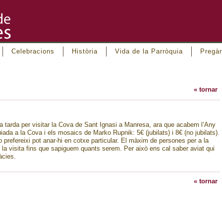
Celebracions
Història
Vida de la Parròquia
Pregàr
« tornar
a tarda per visitar la Cova de Sant Ignasi a Manresa, ara que acabem l’Any
uiada a la Cova i els mosaics de Marko Rupnik: 5€ (jubilats) i 8€ (no jubilats).
ho prefereixi pot anar-hi en cotxe particular. El màxim de persones per a la
 la visita fins que sapiguem quants serem. Per això ens cal saber aviat qui
àcies.
« tornar