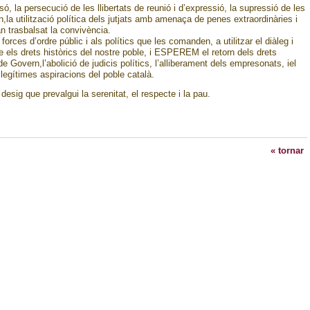
, la persecució de les llibertats de reunió i d’expressió, la supressió de les
n,la utilització política dels jutjats amb amenaça de penes extraordinàries i
n trasbalsat la convivència.
ces d’ordre públic i als polítics que les comanden, a utilitzar el diàleg i
 els drets històrics del nostre poble, i ESPEREM el retorn dels drets
e Govern,l’abolició de judicis polítics, l’alliberament dels empresonats, iel
 legítimes aspiracions del poble català.
esig que prevalgui la serenitat, el respecte i la pau.
« tornar