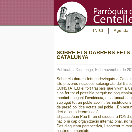
INICI
Agenda
SOBRE ELS DARRERS FETS 
CATALUNYA
Publicat al Diumenge, 5 de novembre de 20
Sobre els darrers fets esdevinguts a Catalu
Els preveres i diaques sotasignats del Bisb
CONSTATEM el fort trasbals que vivim a Cat
s’ha fet tot el possible perquè no poguéssim 
mentint i negant l’evidència, s’ha tancat a 
subjugat tot un poble abolint les instituc
de presó polítics votats pel poble…En resum,
dret a l’autodeterminació.
El papa Joan Pau II, en el discurs a l’ONU (
nació ni cap organització internacional, no t
Des d’aquesta perspectiva, i sobretot miran
nostres comunitats: