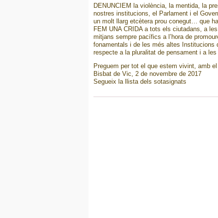
DENUNCIEM la violència, la mentida, la presó
nostres institucions, el Parlament i el Gover
un molt llarg etcètera prou conegut… que ha
FEM UNA CRIDA a tots els ciutadans, a les for
mitjans sempre pacífics a l’hora de promoure
fonamentals i de les més altes Institucions d
respecte a la pluralitat de pensament i a les
Preguem per tot el que estem vivint, amb el d
Bisbat de Vic, 2 de novembre de 2017
Segueix la llista dels sotasignats