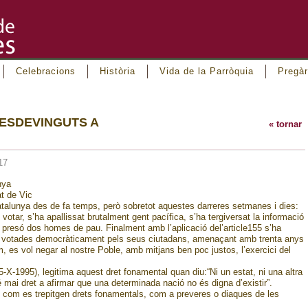
Celebracions
Història
Vida de la Parròquia
Pregàr
ESDEVINGUTS A
« tornar
17
nya
at de Vic
alunya des de fa temps, però sobretot aquestes darreres setmanes i dies:
votar, s’ha apallissat brutalment gent pacífica, s’ha tergiversat la informació
la presó dos homes de pau. Finalment amb l’aplicació del’article155 s’ha
ions votades democràticament pels seus ciutadans, amenaçant amb trenta anys
 es vol negar al nostre Poble, amb mitjans ben poc justos, l’exercici del
5-X-1995), legitima aquest dret fonamental quan diu:“Ni un estat, ni una altra
é mai dret a afirmar que una determinada nació no és digna d’existir”.
t com es trepitgen drets fonamentals, com a preveres o diaques de les