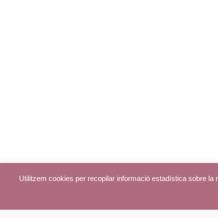
Utilitzem cookies per recopilar informació estadística sobre l
© parroquiadecentelles.com 2013. Tots els drets reservats