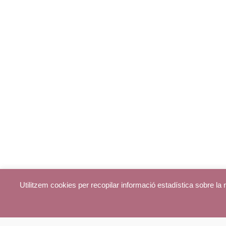
Utilitzem cookies per recopilar informació estadística sobre l
© parroquiadecentelles.com 2013. Tots els drets reservats