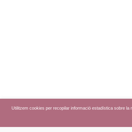
Utilitzem cookies per recopilar informació estadística sobre l
© parroquiadecentelles.com 2013. Tots els drets reservats