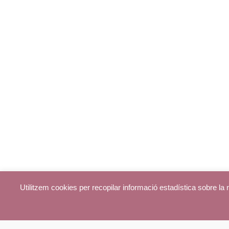
Utilitzem cookies per recopilar informació estadística sobre l
© parroquiadecentelles.com 2013. Tots els drets reservats