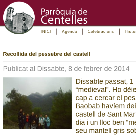
INICI
Agenda
Celebracions
Histò
Recollida del pessebre del castell
Publicat al Dissabte, 8 de febrer de 2014
Dissabte passat, 1 
“medieval”. Ho dè
cap a cercar el pe
Baobab havíem deix
castell de Sant Mart
dia i un lloc ben “m
seu mantell gris so