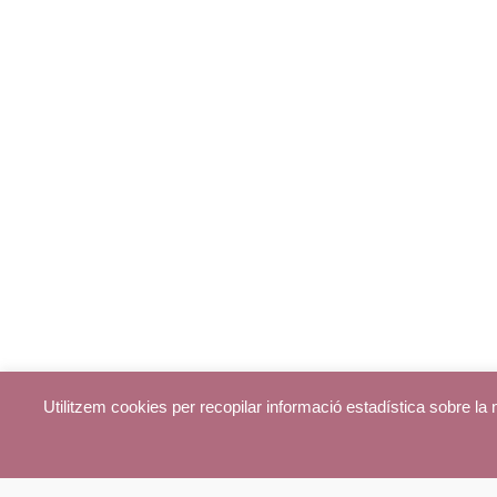
Utilitzem cookies per recopilar informació estadística sobre l
© parroquiadecentelles.com 2013. Tots els drets reservats