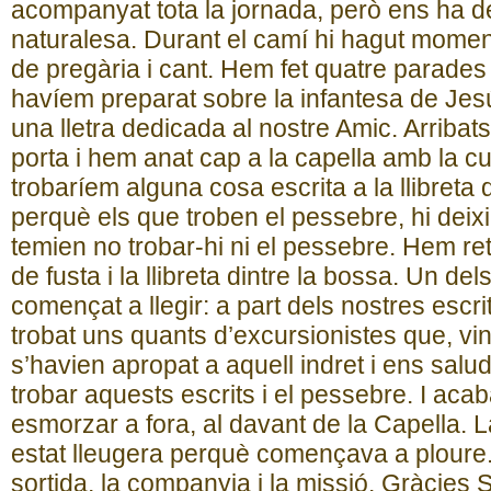
acompanyat tota la jornada, però ens ha dei
naturalesa. Durant el camí hi hagut mome
de pregària i cant. Hem fet quatre parades 
havíem preparat sobre la infantesa de Jes
una lletra dedicada al nostre Amic. Arribats
porta i hem anat cap a la capella amb la cur
trobaríem alguna cosa escrita a la llibreta
perquè els que troben el pessebre, hi deix
temien no trobar-hi ni el pessebre. Hem re
de fusta i la llibreta dintre la bossa. Un del
començat a llegir: a part dels nostres escri
trobat uns quants d’excursionistes que, vin
s’havien apropat a aquell indret i ens sal
trobar aquests escrits i el pessebre. I acab
esmorzar a fora, al davant de la Capella. 
estat lleugera perquè començava a ploure.
sortida, la companyia i la missió. Gràcies 