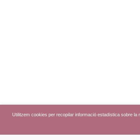
Utilitzem cookies per recopilar informació estadística sobre l
© parroquiadecentelles.com 2013. Tots els drets reservats