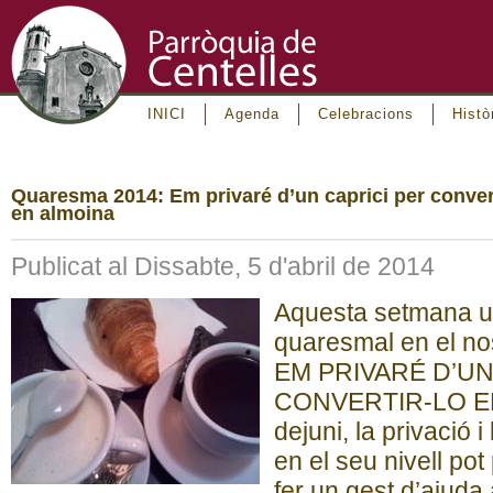
INICI
Agenda
Celebracions
Histò
Quaresma 2014: Em privaré d’un caprici per convert
en almoina
Publicat al Dissabte, 5 d'abril de 2014
Aquesta setmana 
quaresmal en el no
EM PRIVARÉ D’UN
CONVERTIR-LO EN 
dejuni, la privació 
en el seu nivell pot
fer un gest d’ajuda 