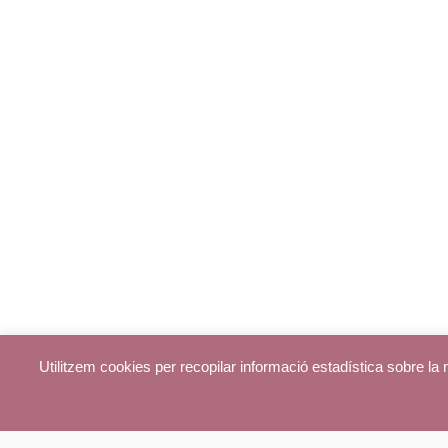
Utilitzem cookies per recopilar informació estadística sobre l
© parroquiadecentelles.com 2013. Tots els drets reservats