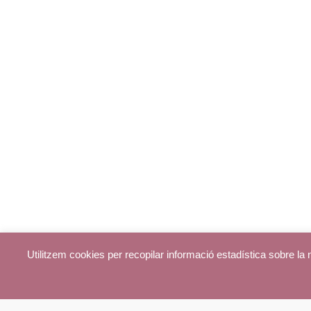
Utilitzem cookies per recopilar informació estadística sobre l
© parroquiadecentelles.com 2013. Tots els drets reservats