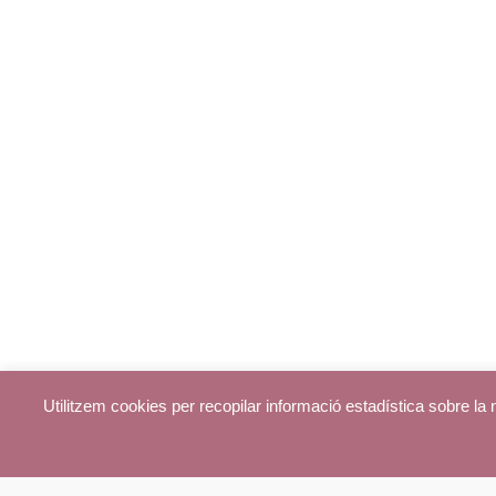
Utilitzem cookies per recopilar informació estadística sobre l
© parroquiadecentelles.com 2013. Tots els drets reservats