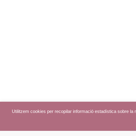
Utilitzem cookies per recopilar informació estadística sobre l
© parroquiadecentelles.com 2013. Tots els drets reservats