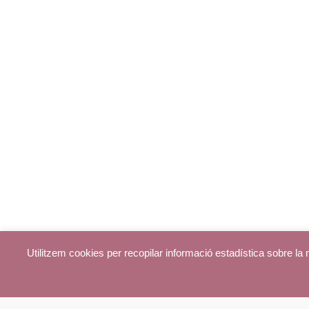
Utilitzem cookies per recopilar informació estadística sobre l
© parroquiadecentelles.com 2013. Tots els drets reservats