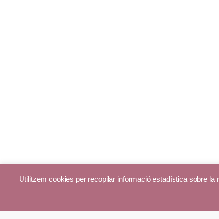
Utilitzem cookies per recopilar informació estadística sobre l
© parroquiadecentelles.com 2013. Tots els drets reservats