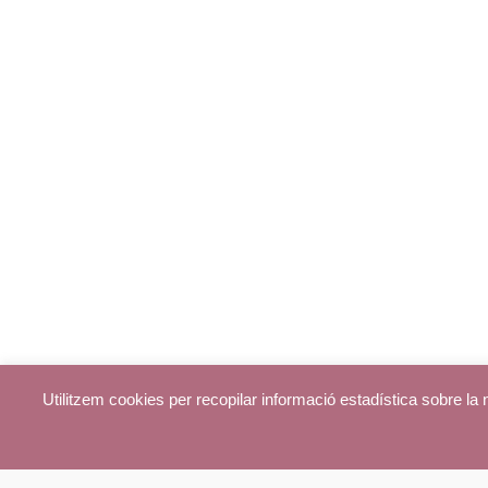
Utilitzem cookies per recopilar informació estadística sobre l
© parroquiadecentelles.com 2013. Tots els drets reservats