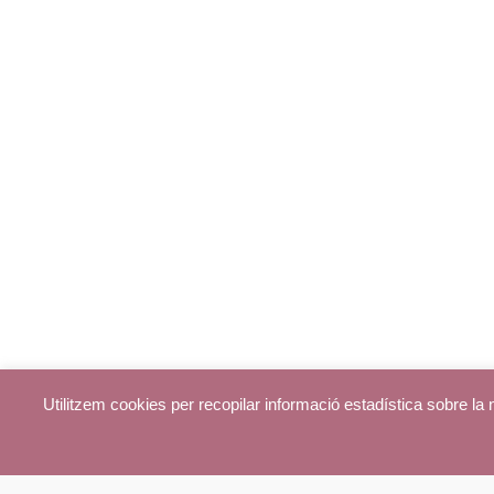
Utilitzem cookies per recopilar informació estadística sobre l
© parroquiadecentelles.com 2013. Tots els drets reservats