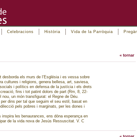
Celebracions
Història
Vida de la Parròquia
Pregàr
« tornar
it desborda els murs de l’Església i es vessa sobre
a cultures i religions, genera bellesa, art, saviesa,
ials i polítics en defensa de la justícia i els drets
creació, fins i tot patint dolors de part (Rm, 8, 22-
cel nou, un món transfigurat: el Regne de Déu.
er dins per tal que seguim el seu estil, basat en
redilecció pels pobres i marginats, per les dones i
ns inspira les benaurances, ens dóna esperança en
ticipar de la vida nova de Jesús Ressuscitat. V. C
« tornar