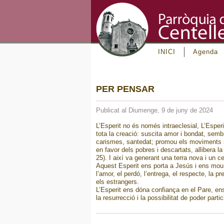
INICI
Agenda
PER PENSAR
Publicat al Diumenge, 9 de juny de 2024
L’Esperit no és només intraeclesial, L’Esper
tota la creació: suscita amor i bondat, sembr
carismes, santedat; promou els moviments soc
en favor dels pobres i descartats, allibera la 
25). I així va generant una terra nova i un 
Aquest Esperit ens porta a Jesús i ens mou p
l’amor, el perdó, l’entrega, el respecte, la p
els estrangers.
L’Esperit ens dóna confiança en el Pare, e
la resurrecció i la possibilitat de poder par