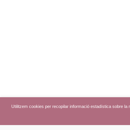
Utilitzem cookies per recopilar informació estadística sobre l
© parroquiadecentelles.com 2013. Tots els drets reservats