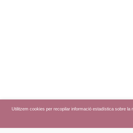
Utilitzem cookies per recopilar informació estadística sobre l
© parroquiadecentelles.com 2013. Tots els drets reservats