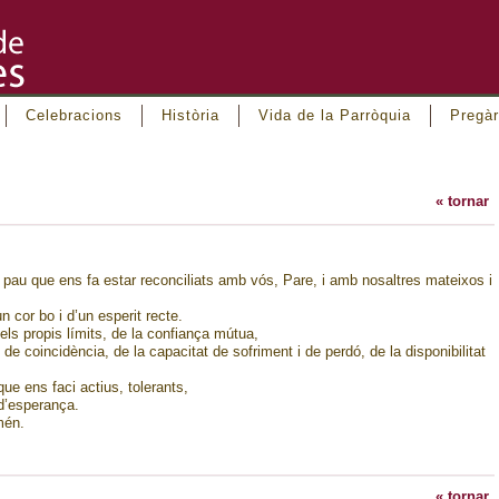
Celebracions
Història
Vida de la Parròquia
Pregàr
« tornar
 pau que ens fa estar reconciliats amb vós, Pare, i amb nosaltres mateixos i
 cor bo i d’un esperit recte.
ls propis límits, de la confiança mútua,
 de coincidència, de la capacitat de sofriment i de perdó, de la disponibilitat
ue ens faci actius, tolerants,
 d’esperança.
mén.
« tornar