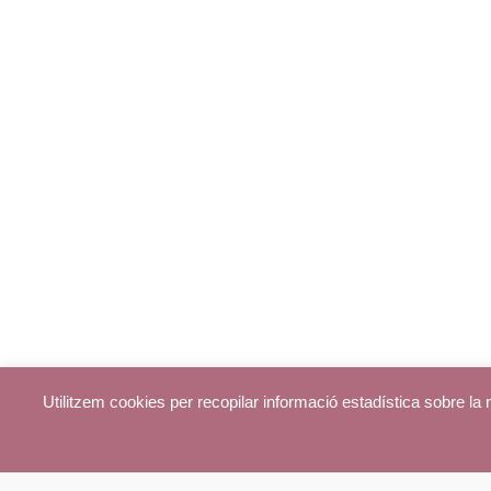
Utilitzem cookies per recopilar informació estadística sobre l
© parroquiadecentelles.com 2013. Tots els drets reservats