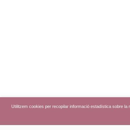
Utilitzem cookies per recopilar informació estadística sobre l
© parroquiadecentelles.com 2013. Tots els drets reservats