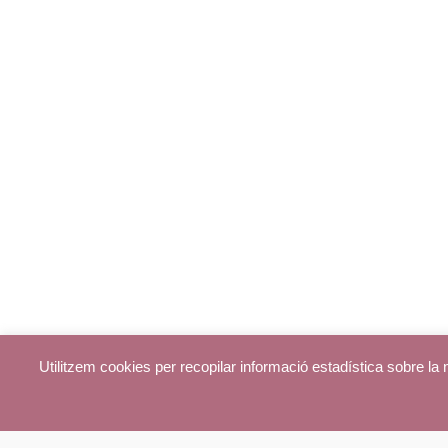
Utilitzem cookies per recopilar informació estadística sobre l
© parroquiadecentelles.com 2013. Tots els drets reservats