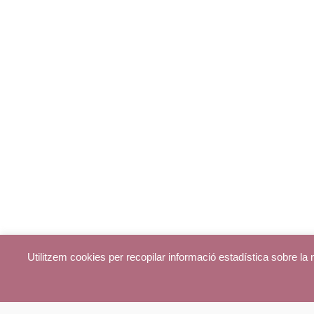
Utilitzem cookies per recopilar informació estadística sobre l
© parroquiadecentelles.com 2013. Tots els drets reservats