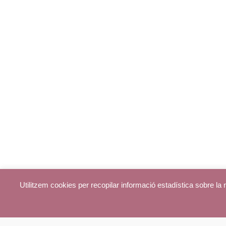
Utilitzem cookies per recopilar informació estadística sobre l
© parroquiadecentelles.com 2013. Tots els drets reservats