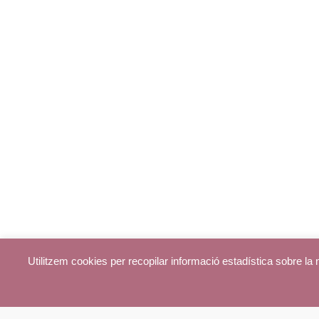
Utilitzem cookies per recopilar informació estadística sobre l
© parroquiadecentelles.com 2013. Tots els drets reservats